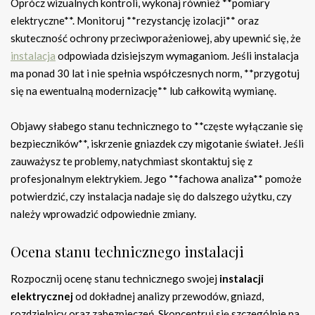
Oprócz wizualnych kontroli, wykonaj również **pomiary
elektryczne**. Monitoruj **rezystancję izolacji** oraz
skuteczność ochrony przeciwporażeniowej, aby upewnić się, że
instalacja
odpowiada dzisiejszym wymaganiom. Jeśli instalacja
ma ponad 30 lat i nie spełnia współczesnych norm, **przygotuj
się na ewentualną modernizację** lub całkowitą wymianę.
Objawy słabego stanu technicznego to **częste wyłączanie się
bezpieczników**, iskrzenie gniazdek czy migotanie świateł. Jeśli
zauważysz te problemy, natychmiast skontaktuj się z
profesjonalnym elektrykiem. Jego **fachowa analiza** pomoże
potwierdzić, czy instalacja nadaje się do dalszego użytku, czy
należy wprowadzić odpowiednie zmiany.
Ocena stanu technicznego instalacji
Rozpocznij ocenę stanu technicznego swojej
instalacji
elektrycznej
od dokładnej analizy przewodów, gniazd,
rozdzielnicy oraz zabezpieczeń. Skoncentruj się szczególnie na