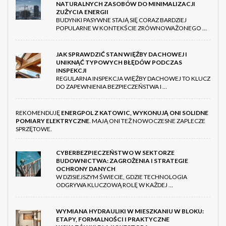
NATURALNYCH ZASOBÓW DO MINIMALIZACJI
ZUŻYCIA ENERGII
BUDYNKI PASYWNE STAJĄ SIĘ CORAZ BARDZIEJ
POPULARNE W KONTEKŚCIE ZRÓWNOWAŻONEGO …
JAK SPRAWDZIĆ STAN WIĘŹBY DACHOWEJ I
UNIKNĄĆ TYPOWYCH BŁĘDÓW PODCZAS
INSPEKCJI
REGULARNA INSPEKCJA WIĘŹBY DACHOWEJ TO KLUCZ
DO ZAPEWNIENIA BEZPIECZEŃSTWA I …
REKOMENDUJĘ
ENERGPOL Z KATOWIC, WYKONUJĄ ONI SOLIDNE
POMIARY ELEKTRYCZNE
. MAJĄ ONI TEŻ NOWOCZESNE ZAPLECZE
SPRZĘTOWE.
CYBERBEZPIECZEŃSTWO W SEKTORZE
BUDOWNICTWA: ZAGROŻENIA I STRATEGIE
OCHRONY DANYCH
W DZISIEJSZYM ŚWIECIE, GDZIE TECHNOLOGIA
ODGRYWA KLUCZOWĄ ROLĘ W KAŻDEJ …
WYMIANA HYDRAULIKI W MIESZKANIU W BLOKU:
ETAPY, FORMALNOŚCI I PRAKTYCZNE