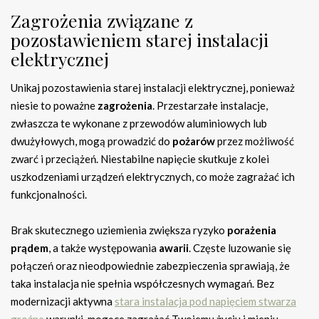
Zagrożenia związane z
pozostawieniem starej instalacji
elektrycznej
Unikaj pozostawienia starej instalacji elektrycznej, ponieważ
niesie to poważne
zagrożenia
. Przestarzałe instalacje,
zwłaszcza te wykonane z przewodów aluminiowych lub
dwużyłowych, mogą prowadzić do
pożarów
przez możliwość
zwarć i przeciążeń. Niestabilne napięcie skutkuje z kolei
uszkodzeniami urządzeń elektrycznych, co może zagrażać ich
funkcjonalności.
Brak skutecznego uziemienia zwiększa ryzyko
porażenia
prądem
, a także występowania
awarii
. Częste luzowanie się
połączeń oraz nieodpowiednie zabezpieczenia sprawiają, że
taka instalacja nie spełnia współczesnych wymagań. Bez
modernizacji aktywna
stara instalacja pod napięciem stwarza
groźne
warunki, mogące zagrażać Twojemu życiu i mieniu.