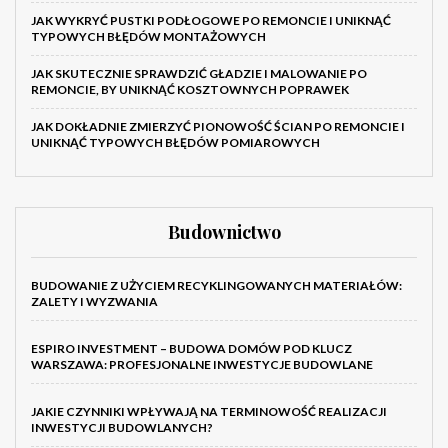
JAK WYKRYĆ PUSTKI PODŁOGOWE PO REMONCIE I UNIKNĄĆ
TYPOWYCH BŁĘDÓW MONTAŻOWYCH
JAK SKUTECZNIE SPRAWDZIĆ GŁADZIE I MALOWANIE PO
REMONCIE, BY UNIKNĄĆ KOSZTOWNYCH POPRAWEK
JAK DOKŁADNIE ZMIERZYĆ PIONOWOŚĆ ŚCIAN PO REMONCIE I
UNIKNĄĆ TYPOWYCH BŁĘDÓW POMIAROWYCH
Budownictwo
BUDOWANIE Z UŻYCIEM RECYKLINGOWANYCH MATERIAŁÓW:
ZALETY I WYZWANIA
ESPIRO INVESTMENT – BUDOWA DOMÓW POD KLUCZ
WARSZAWA: PROFESJONALNE INWESTYCJE BUDOWLANE
JAKIE CZYNNIKI WPŁYWAJĄ NA TERMINOWOŚĆ REALIZACJI
INWESTYCJI BUDOWLANYCH?