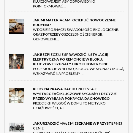
KLUCZOWE JEST, ABY ODPOWIEDNIO
POINFORMOWAĆ …
JAKIMI MATERIAŁAMI OCIEPLIĆ NOWOCZESNE
BUDYNKI?
W DOBIE ROSNĄCEJ ŚWIADOMOŚCI EKOLOGICZNEJ
ORAZ POTRZEBY OSZCZĘDNOŚCI ENERGII,
ODPOWIEDNI …
JAK BEZPIECZNIE SPRAWDZIĆ INSTALACJĘ
ELEKTRYCZNĄ PO REMONCIE W BLOKU:
KLUCZOWE SYGNAŁY I KROKI KONTROLNE
PO REMONCIE W BLOKU, KLUCZOWE SYGNAŁY MOGĄ
WSKAZYWAĆ NA PROBLEMY …
KIEDY NAPRAWA DACHU PRZESTAJE
WYSTARCZAĆ: KLUCZOWE SYGNAŁY I DECYZJE
PRZED WYMIANĄ POKRYCIA DACHOWEGO
PRZECIEKI I WILGOĆ W DOMU TO NIE TYLKO
UCIĄŻLIWOŚCI, ALE …
JAK URZĄDZIĆ MAŁE MIESZKANIE W PRZYSTĘPNEJ
CENIE
URZĄDZANIE MAŁEGO MIESZKANIA MOŻE BYĆ