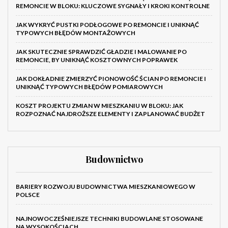
REMONCIE W BLOKU: KLUCZOWE SYGNAŁY I KROKI KONTROLNE
JAK WYKRYĆ PUSTKI PODŁOGOWE PO REMONCIE I UNIKNĄĆ
TYPOWYCH BŁĘDÓW MONTAŻOWYCH
JAK SKUTECZNIE SPRAWDZIĆ GŁADZIE I MALOWANIE PO
REMONCIE, BY UNIKNĄĆ KOSZTOWNYCH POPRAWEK
JAK DOKŁADNIE ZMIERZYĆ PIONOWOŚĆ ŚCIAN PO REMONCIE I
UNIKNĄĆ TYPOWYCH BŁĘDÓW POMIAROWYCH
KOSZT PROJEKTU ZMIAN W MIESZKANIU W BLOKU: JAK
ROZPOZNAĆ NAJDROŻSZE ELEMENTY I ZAPLANOWAĆ BUDŻET
Budownictwo
BARIERY ROZWOJU BUDOWNICTWA MIESZKANIOWEGO W
POLSCE
NAJNOWOCZEŚNIEJSZE TECHNIKI BUDOWLANE STOSOWANE
NA WYSOKOŚCIACH