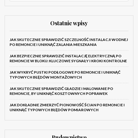
Ostatnie wpisy
JAK SKUTECZNIE SPRAWDZIĆ SZCZELNOŚĆ INSTALACJI WODNEJ
PO REMONCIE I UNIKNĄĆ ZALANIA MIESZKANIA
JAK BEZPIECZNIE SPRAWDZIĆ INSTALACJĘ ELEKTRYCZNĄ PO
REMONCIE W BLOKU: KLUCZOWE SYGNAŁY I KROKI KONTROLNE
JAK WYKRYĆ PUSTKI PODŁOGOWE PO REMONCIE I UNIKNĄĆ
TYPOWYCH BŁĘDÓW MONTAŻOWYCH
JAK SKUTECZNIE SPRAWDZIĆ GŁADZIE I MALOWANIE PO
REMONCIE, BY UNIKNĄĆ KOSZTOWNYCH POPRAWEK
JAK DOKŁADNIE ZMIERZYĆ PIONOWOŚĆ ŚCIAN PO REMONCIE I
UNIKNĄĆ TYPOWYCH BŁĘDÓW POMIAROWYCH
Budownictwo