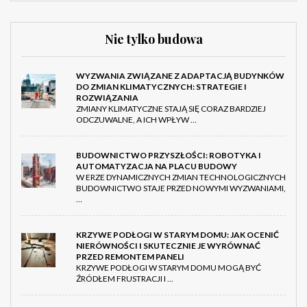
Nie tylko budowa
WYZWANIA ZWIĄZANE Z ADAPTACJĄ BUDYNKÓW
DO ZMIAN KLIMATYCZNYCH: STRATEGIE I
ROZWIĄZANIA
ZMIANY KLIMATYCZNE STAJĄ SIĘ CORAZ BARDZIEJ
ODCZUWALNE, A ICH WPŁYW …
BUDOWNICTWO PRZYSZŁOŚCI: ROBOTYKA I
AUTOMATYZACJA NA PLACU BUDOWY
W ERZE DYNAMICZNYCH ZMIAN TECHNOLOGICZNYCH
BUDOWNICTWO STAJE PRZED NOWYMI WYZWANIAMI,
…
KRZYWE PODŁOGI W STARYM DOMU: JAK OCENIĆ
NIERÓWNOŚCI I SKUTECZNIE JE WYRÓWNAĆ
PRZED REMONTEM PANELI
KRZYWE PODŁOGI W STARYM DOMU MOGĄ BYĆ
ŹRÓDŁEM FRUSTRACJI I …