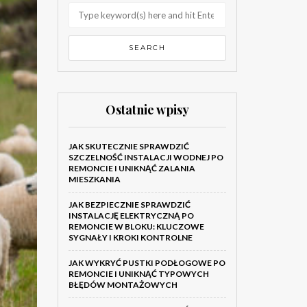
Ostatnie wpisy
JAK SKUTECZNIE SPRAWDZIĆ
SZCZELNOŚĆ INSTALACJI WODNEJ PO
REMONCIE I UNIKNĄĆ ZALANIA
MIESZKANIA
JAK BEZPIECZNIE SPRAWDZIĆ
INSTALACJĘ ELEKTRYCZNĄ PO
REMONCIE W BLOKU: KLUCZOWE
SYGNAŁY I KROKI KONTROLNE
JAK WYKRYĆ PUSTKI PODŁOGOWE PO
REMONCIE I UNIKNĄĆ TYPOWYCH
BŁĘDÓW MONTAŻOWYCH