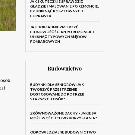
JAK SKUTECZNIE SPRAWDZIĆ
GŁADZIE I MALOWANIE PO REMONCIE,
BY UNIKNĄĆ KOSZTOWNYCH
POPRAWEK
JAK DOKŁADNIE ZMIERZYĆ
PIONOWOŚĆ ŚCIAN PO REMONCIE I
UNIKNĄĆ TYPOWYCH BŁĘDÓW
POMIAROWYCH
Budownictwo
j osób
BUDYNKI DLA SENIORÓW: JAK
est
TWORZYĆ PRZESTRZENIE
DOSTOSOWANE DO POTRZEB
STARSZYCH OSÓB?
ZRÓWNOWAŻONE DACHY – JAKIE SĄ
MOŻLIWOŚCI ICH WYKORZYSTANIA?
ODPOWIEDZIALNE BUDOWNICTWO