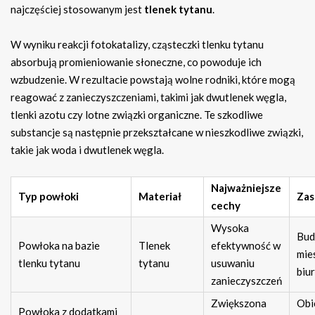
najczęściej stosowanym jest
tlenek tytanu
.
W wyniku reakcji fotokatalizy, cząsteczki tlenku tytanu
absorbują promieniowanie słoneczne, co powoduje ich
wzbudzenie. W rezultacie powstają wolne rodniki, które mogą
reagować z zanieczyszczeniami, takimi jak dwutlenek węgla,
tlenki azotu czy lotne związki organiczne. Te szkodliwe
substancje są następnie przekształcane w nieszkodliwe związki,
takie jak woda i dwutlenek węgla.
Najważniejsze
Typ powłoki
Materiał
Zas
cechy
Wysoka
Bud
Powłoka na bazie
Tlenek
efektywność w
mie
tlenku tytanu
tytanu
usuwaniu
biu
zanieczyszczeń
Zwiększona
Obi
Powłoka z dodatkami