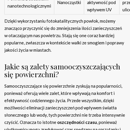
Nanocząstki
aktywność pod
prz
nanotechnologicznymi
wpływem UV
ulic
Dzięki wykorzystaniu fotokatalitycznych powłok, możemy
znacząco przyczynić się do zmniejszenia ilości zanieczyszczeń
w otaczającym nas powietrzu. Stają się one coraz bardziej
popularne, zwłaszcza w kontekście walki ze smogiem i poprawy
jakości życia w miastach.
Jakie są zalety samooczyszczających
się powierzchni?
Samooczyszczające się powierzchnie zyskują na popularności,
ponieważ oferują wiele zalet, które wpływają na komfort i
efektywność codziennego życia. Przede wszystkim, dzięki
możliwości eliminacji zanieczyszczeń pod wpływem światła
słonecznego lub wody, tych powierzchni nie trzeba intensywnie
czyścić. Oznacza to istotne
oszczędności czasu
, ponieważ
użytkownicy mogą zredukować czas spędzany na sprzątaniu i