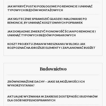
JAK WYKRYĆ PUSTKI PODŁOGOWE PO REMONCIE I UNIKNĄĆ
TYPOWYCH BŁĘDÓW MONTAŻOWYCH
JAK SKUTECZNIE SPRAWDZIĆ GŁADZIE I MALOWANIE PO
REMONCIE, BY UNIKNĄĆ KOSZTOWNYCH POPRAWEK
JAK DOKŁADNIE ZMIERZYĆ PIONOWOŚĆ ŚCIAN PO REMONCIE I
UNIKNĄĆ TYPOWYCH BŁĘDÓW POMIAROWYCH
KOSZT PROJEKTU ZMIAN W MIESZKANIU W BLOKU: JAK
ROZPOZNAĆ NAJDROŻSZE ELEMENTY I ZAPLANOWAĆ BUDŻET
Budownictwo
ZRÓWNOWAŻONE DACHY – JAKIE SĄ MOŻLIWOŚCI ICH
WYKORZYSTANIA?
AKTUALNE WYZWANIA W ZAKRESIE DOSTĘPNOŚCI BUDYNKÓW
DLA OSÓB NIEPEŁNOSPRAWNYCH