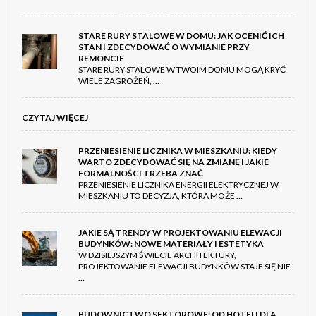
STARE RURY STALOWE W DOMU: JAK OCENIĆ ICH
STAN I ZDECYDOWAĆ O WYMIANIE PRZY
REMONCIE
STARE RURY STALOWE W TWOIM DOMU MOGĄ KRYĆ
WIELE ZAGROŻEŃ, …
CZYTAJ WIĘCEJ
PRZENIESIENIE LICZNIKA W MIESZKANIU: KIEDY
WARTO ZDECYDOWAĆ SIĘ NA ZMIANĘ I JAKIE
FORMALNOŚCI TRZEBA ZNAĆ
PRZENIESIENIE LICZNIKA ENERGII ELEKTRYCZNEJ W
MIESZKANIU TO DECYZJA, KTÓRA MOŻE …
JAKIE SĄ TRENDY W PROJEKTOWANIU ELEWACJI
BUDYNKÓW: NOWE MATERIAŁY I ESTETYKA
W DZISIEJSZYM ŚWIECIE ARCHITEKTURY,
PROJEKTOWANIE ELEWACJI BUDYNKÓW STAJE SIĘ NIE
…
BUDOWNICTWO SEKTOROWE: OD HOTELI DLA