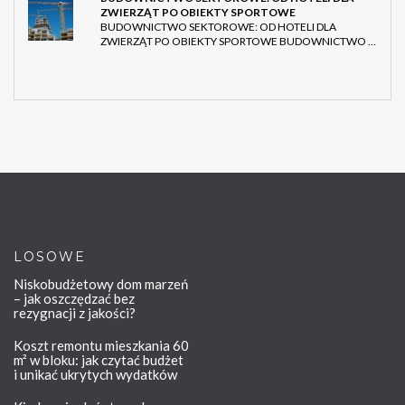
ZWIERZĄT PO OBIEKTY SPORTOWE
BUDOWNICTWO SEKTOROWE: OD HOTELI DLA
ZWIERZĄT PO OBIEKTY SPORTOWE BUDOWNICTWO …
LOSOWE
Niskobudżetowy dom marzeń
– jak oszczędzać bez
rezygnacji z jakości?
Koszt remontu mieszkania 60
m² w bloku: jak czytać budżet
i unikać ukrytych wydatków