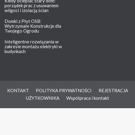
Kiedy ocieplać stary dom:
porządek prac z usuwaniem
wilgoci i izolacją ścian
Domki z Płyt OSB:
Wytrzymałe Konstrukcje dla
Twojego Ogrodu
Inteligentne rozwiązania w
zakresie montażu elektryki w
budynkach
KONTAKT
POLITYKA PRYWATNOŚCI
REJESTRACJA
UŻYTKOWNIKA
Współpraca i kontakt