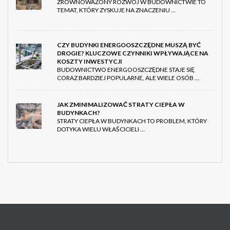
ZRÓWNOWAŻONY ROZWÓJ W BUDOWNICTWIE TO
TEMAT, KTÓRY ZYSKUJE NA ZNACZENIU …
CZY BUDYNKI ENERGOOSZCZĘDNE MUSZĄ BYĆ
DROGIE? KLUCZOWE CZYNNIKI WPŁYWAJĄCE NA
KOSZTY INWESTYCJI
BUDOWNICTWO ENERGOOSZCZĘDNE STAJE SIĘ
CORAZ BARDZIEJ POPULARNE, ALE WIELE OSÓB …
JAK ZMINIMALIZOWAĆ STRATY CIEPŁA W
BUDYNKACH?
STRATY CIEPŁA W BUDYNKACH TO PROBLEM, KTÓRY
DOTYKA WIELU WŁAŚCICIELI …