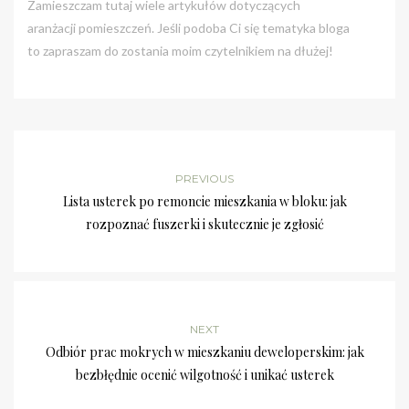
Zamieszczam tutaj wiele artykułów dotyczących
aranżacji pomieszczeń. Jeśli podoba Ci się tematyka bloga
to zapraszam do zostania moim czytelnikiem na dłużej!
PREVIOUS
Lista usterek po remoncie mieszkania w bloku: jak
rozpoznać fuszerki i skutecznie je zgłosić
NEXT
Odbiór prac mokrych w mieszkaniu deweloperskim: jak
bezbłędnie ocenić wilgotność i unikać usterek