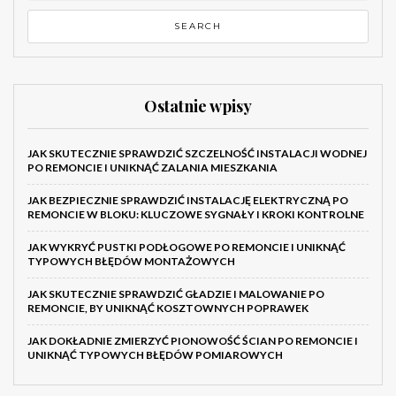
Ostatnie wpisy
JAK SKUTECZNIE SPRAWDZIĆ SZCZELNOŚĆ INSTALACJI WODNEJ
PO REMONCIE I UNIKNĄĆ ZALANIA MIESZKANIA
JAK BEZPIECZNIE SPRAWDZIĆ INSTALACJĘ ELEKTRYCZNĄ PO
REMONCIE W BLOKU: KLUCZOWE SYGNAŁY I KROKI KONTROLNE
JAK WYKRYĆ PUSTKI PODŁOGOWE PO REMONCIE I UNIKNĄĆ
TYPOWYCH BŁĘDÓW MONTAŻOWYCH
JAK SKUTECZNIE SPRAWDZIĆ GŁADZIE I MALOWANIE PO
REMONCIE, BY UNIKNĄĆ KOSZTOWNYCH POPRAWEK
JAK DOKŁADNIE ZMIERZYĆ PIONOWOŚĆ ŚCIAN PO REMONCIE I
UNIKNĄĆ TYPOWYCH BŁĘDÓW POMIAROWYCH