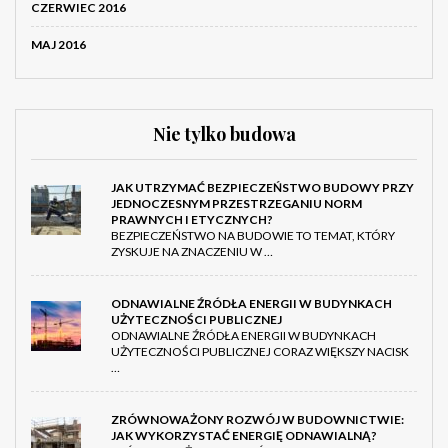
CZERWIEC 2016
MAJ 2016
Nie tylko budowa
JAK UTRZYMAĆ BEZPIECZEŃSTWO BUDOWY PRZY
JEDNOCZESNYM PRZESTRZEGANIU NORM
PRAWNYCH I ETYCZNYCH?
BEZPIECZEŃSTWO NA BUDOWIE TO TEMAT, KTÓRY
ZYSKUJE NA ZNACZENIU W …
ODNAWIALNE ŹRÓDŁA ENERGII W BUDYNKACH
UŻYTECZNOŚCI PUBLICZNEJ
ODNAWIALNE ŹRÓDŁA ENERGII W BUDYNKACH
UŻYTECZNOŚCI PUBLICZNEJ CORAZ WIĘKSZY NACISK
…
ZRÓWNOWAŻONY ROZWÓJ W BUDOWNICTWIE:
JAK WYKORZYSTAĆ ENERGIĘ ODNAWIALNĄ?