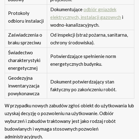
Dokumentujące
odbiór gniazdek
Protokoły
elektrycznych, instalacji gazowych
i
odbioru instalacji
wodno-kanalizacyjnych.
Zaświadczenia o
Od inspekcji (straż pożarna, sanitarna,
braku sprzeciwu
ochrony środowiska).
Świadectwo
Potwierdzające spełnienie norm
charakterystyki
energetycznych budynku.
energetycznej
Geodezyjna
Dokument potwierdzający stan
inwentaryzacja
faktyczny po zakończeniu robót.
powykonawcza
W przypadku nowych zabudów zgłoś obiekt do użytkowania lub
uzyskaj decyzję o pozwoleniu na użytkowanie. Odbiór
wyburzeń i zabudów traktowany jest jako rodzaj robót
budowlanych i wymaga stosownych pozwoleń
administracyjnych.