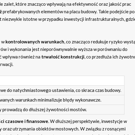
e zalet, które znacząco wpływają na efektywność oraz jakość prac
ż
prefabrykowanych elementów na placu budowy. Takie podejście p
st niezwykle istotne w przypadku inwestycji infrastrukturalnych, gdzi
ę w
kontrolowanych warunkach
, co znacząco redukuje ryzyko wyst
ałów i wykonania jest nieporównywalnie wyższa w porównaniu do
ść wpływa również na
trwałość konstrukcji
, co przedłuża ich żywotn
rwacji.
we do natychmiastowego ustawienia, co skraca czas budowy.
owanych warunkach minimalizuje błędy wykonawcze.
sy prowadzą do dłuższej żywotności mostów.
ci czasowe i finansowe
. W dłuższej perspektywie, inwestycje w
y oraz utrzymania obiektów mostowych. W związku z rosnącymi