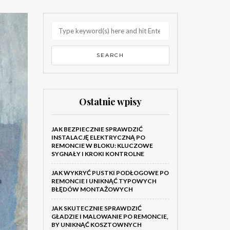
Ostatnie wpisy
JAK BEZPIECZNIE SPRAWDZIĆ
INSTALACJĘ ELEKTRYCZNĄ PO
REMONCIE W BLOKU: KLUCZOWE
SYGNAŁY I KROKI KONTROLNE
JAK WYKRYĆ PUSTKI PODŁOGOWE PO
REMONCIE I UNIKNĄĆ TYPOWYCH
BŁĘDÓW MONTAŻOWYCH
JAK SKUTECZNIE SPRAWDZIĆ
GŁADZIE I MALOWANIE PO REMONCIE,
BY UNIKNĄĆ KOSZTOWNYCH