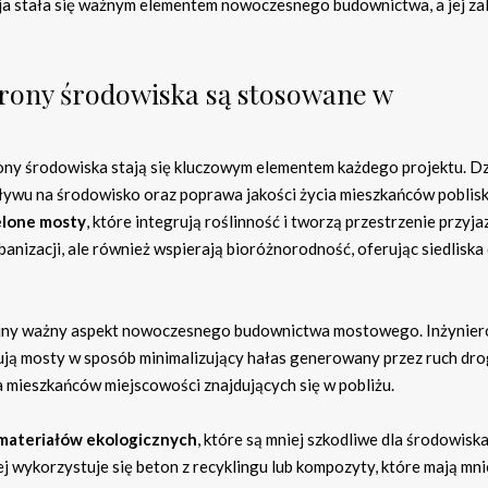
ja stała się ważnym elementem nowoczesnego budownictwa, a jej zal
hrony środowiska są stosowane w
y środowiska stają się kluczowym elementem każdego projektu. Dz
ywu na środowisko oraz poprawa jakości życia mieszkańców poblisk
elone mosty
, które integrują roślinność i tworzą przestrzenie przyja
rbanizacji, ale również wspierają bioróżnorodność, oferując siedliska 
jny ważny aspekt nowoczesnego budownictwa mostowego. Inżynier
tują mosty w sposób minimalizujący hałas generowany przez ruch dr
a mieszkańców miejscowości znajdujących się w pobliżu.
materiałów ekologicznych
, które są mniej szkodliwe dla środowiska
ej wykorzystuje się beton z recyklingu lub kompozyty, które mają mni