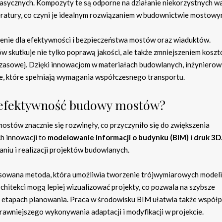
asycznych. Kompozyty te są odporne na działanie niekorzystnych 
eratury, co czyni je idealnym rozwiązaniem w budownictwie mostowy
nie dla efektywności i bezpieczeństwa mostów oraz wiaduktów.
 skutkuje nie tylko poprawą jakości, ale także zmniejszeniem kosz
czasowej. Dzięki innowacjom w materiałach budowlanych, inżyniero
je, które spełniają wymagania współczesnego transportu.
a efektywność budowy mostów?
ostów znacznie się rozwinęły, co przyczyniło się do zwiększenia
h innowacji to
modelowanie informacji o budynku (BIM)
i
druk 3D
iu i realizacji projektów budowlanych.
sowana metoda, która umożliwia tworzenie trójwymiarowych modeli
chitekci mogą lepiej wizualizować projekty, co pozwala na szybsze
etapach planowania. Praca w środowisku BIM ułatwia także współ
rawniejszego wykonywania adaptacji i modyfikacji w projekcie.