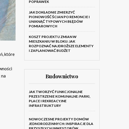
POPRAWEK
JAK DOKŁADNIE ZMIERZYĆ
PIONOWOŚĆ ŚCIAN PO REMONCIE I
UNIKNĄĆ TYPOWYCH BŁĘDÓW
POMIAROWYCH
KOSZT PROJEKTU ZMIAN W
MIESZKANIU W BLOKU: JAK
ROZPOZNAĆ NAJDROŻSZE ELEMENTY
I ZAPLANOWAĆ BUDŻET
ń, które
ywności
Budownictwo
 na
JAK TWORZYĆ FUNKCJONALNE
PRZESTRZENIE KOMUNALNE: PARKI,
PLACE I REKREACYJNE
INFRASTRUKTURY
NOWOCZESNE PROJEKTY DOMÓW
JEDNORODZINNYCH: INSPIRACJE DLA
PRZYSZŁYCH INWESTORÓW