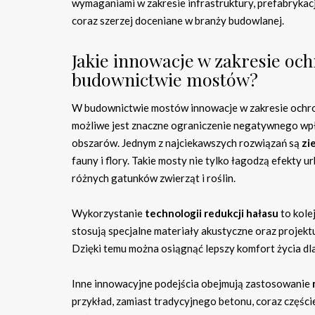
wymaganiami w zakresie infrastruktury, prefabrykac
coraz szerzej doceniane w branży budowlanej.
Jakie innowacje w zakresie oc
budownictwie mostów?
W budownictwie mostów innowacje w zakresie ochron
możliwe jest znaczne ograniczenie negatywnego wpł
obszarów. Jednym z najciekawszych rozwiązań są
zi
fauny i flory. Takie mosty nie tylko łagodzą efekty u
różnych gatunków zwierząt i roślin.
Wykorzystanie
technologii redukcji hałasu
to kole
stosują specjalne materiały akustyczne oraz projek
Dzięki temu można osiągnąć lepszy komfort życia dl
Inne innowacyjne podejścia obejmują zastosowanie
przykład, zamiast tradycyjnego betonu, coraz części