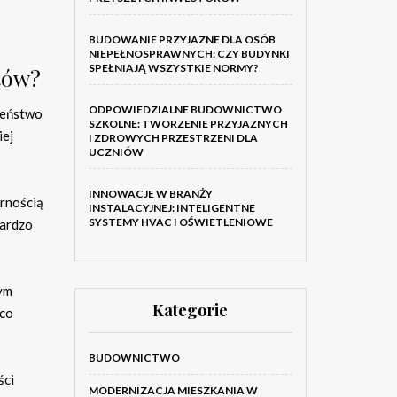
BUDOWANIE PRZYJAZNE DLA OSÓB
NIEPEŁNOSPRAWNYCH: CZY BUDYNKI
SPEŁNIAJĄ WSZYSTKIE NORMY?
tów?
ODPOWIEDZIALNE BUDOWNICTWO
zeństwo
SZKOLNE: TWORZENIE PRZYJAZNYCH
iej
I ZDROWYCH PRZESTRZENI DLA
UCZNIÓW
INNOWACJE W BRANŻY
ornością
INSTALACYJNEJ: INTELIGENTNE
SYSTEMY HVAC I OŚWIETLENIOWE
bardzo
nym
Kategorie
 co
BUDOWNICTWO
ści
MODERNIZACJA MIESZKANIA W