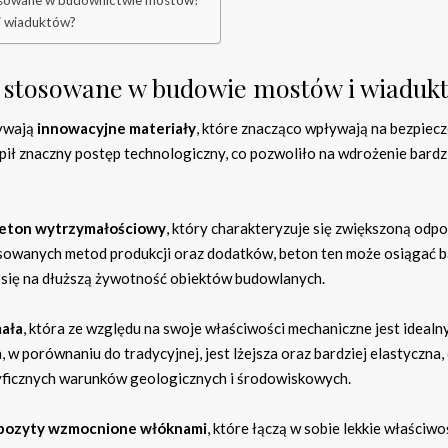
stosowane w budownictwie mostów?
 i wiaduktów?
są stosowane w budowie mostów i wiaduk
rywają
innowacyjne materiały
, które znacząco wpływają na bezpiec
ąpił znaczny postęp technologiczny, co pozwoliło na wdrożenie bardz
eton wytrzymałościowy
, który charakteryzuje się zwiększoną odp
ansowanych metod produkcji oraz dodatków, beton ten może osiągać 
 się na dłuższą żywotność obiektów budowlanych.
ała
, która ze względu na swoje właściwości mechaniczne jest ideal
 w porównaniu do tradycyjnej, jest lżejsza oraz bardziej elastyczna,
yficznych warunków geologicznych i środowiskowych.
pozyty wzmocnione włóknami
, które łączą w sobie lekkie właściwo