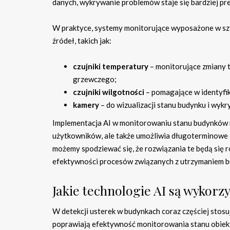
danych, wykrywanie problemów staje się bardziej pr
W praktyce, systemy monitorujące wyposażone w szt
źródeł, takich jak:
czujniki temperatury
– monitorujące zmiany 
grzewczego;
czujniki wilgotności
– pomagające w identyfi
kamery
– do wizualizacji stanu budynku i wy
Implementacja AI w monitorowaniu stanu budynków ni
użytkowników, ale także umożliwia długoterminowe 
możemy spodziewać się, że rozwiązania te będą się ro
efektywności procesów związanych z utrzymaniem 
Jakie technologie AI są wykorz
W detekcji usterek w budynkach coraz częściej stosuj
poprawiają efektywność monitorowania stanu obiek