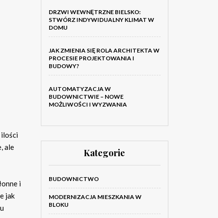
DRZWI WEWNĘTRZNE BIELSKO:
STWÓRZ INDYWIDUALNY KLIMAT W
DOMU
JAK ZMIENIA SIĘ ROLA ARCHITEKTA W
PROCESIE PROJEKTOWANIA I
BUDOWY?
AUTOMATYZACJA W
BUDOWNICTWIE – NOWE
MOŻLIWOŚCI I WYZWANIA
ilości
, ale
Kategorie
BUDOWNICTWO
łonne i
e jak
MODERNIZACJA MIESZKANIA W
BLOKU
iu