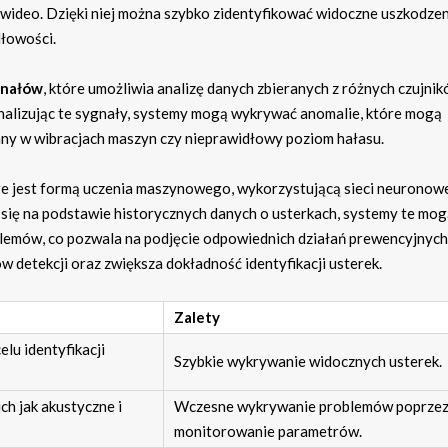
wideo. Dzięki niej można szybko zidentyfikować widoczne uszkodzeni
dłowości.
gnałów
, które umożliwia analizę danych zbieranych z różnych czujnik
 Analizując te sygnały, systemy mogą wykrywać anomalie, które mogą
iany w wibracjach maszyn czy nieprawidłowy poziom hałasu.
óre jest formą uczenia maszynowego, wykorzystującą sieci neuronow
 się na podstawie historycznych danych o usterkach, systemy te mo
blemów, co pozwala na podjęcie odpowiednich działań prewencyjnych
 detekcji oraz zwiększa dokładność identyfikacji usterek.
Zalety
elu identyfikacji
Szybkie wykrywanie widocznych usterek.
ch jak akustyczne i
Wczesne wykrywanie problemów poprze
monitorowanie parametrów.