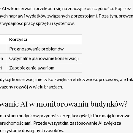
z AI w konserwacji przekłada się na znaczące oszczędności. Poprzez
ych napraw i wydatków związanych z przestojami. Poza tym, prewe
 wydajność pracy sprzętu i systemów.
Korzyści
Prognozowanie problemów
eń
Optymalne planowanie konserwacji
i
Zapobieganie awariom
dykcji konserwacji nie tylko zwiększa efektywność procesów, ale ta
ażony rozwój w wielu branżach.
osowanie AI w monitorowaniu budynków?
ania stanu budynków przynosi szereg
korzyści
, które mają kluczowe
ieruchomościami. Przede wszystkim, zastosowanie AI zwiększa
ykorzystanie dostępnych zasobów.