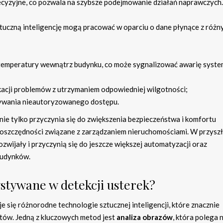
ecyzyjne, co pozwala na szybsze podejmowanie działań naprawczych.
uczną inteligencję mogą pracować w oparciu o dane płynące z różn
temperatury wewnątrz budynku, co może sygnalizować awarię syst
kacji problemów z utrzymaniem odpowiedniej wilgotności;
krywania nieautoryzowanego dostępu.
e tylko przyczynia się do zwiększenia bezpieczeństwa i komfortu
oszczędności związane z zarządzaniem nieruchomościami. W przyszł
zwijały i przyczynią się do jeszcze większej automatyzacji oraz
budynków.
ystywane w detekcji usterek?
e się różnorodne technologie sztucznej inteligencji, które znacznie
tów. Jedną z kluczowych metod jest
analiza obrazów
, która polega 