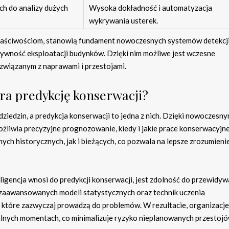
h do analizy dużych
Wysoka dokładność i automatyzacja
wykrywania usterek.
właściwościom, stanowią fundament nowoczesnych systemów detekcj
tywność eksploatacji budynków. Dzięki nim możliwe jest wczesne
wiązanym z naprawami i przestojami.
era predykcję konserwacji?
dziedzin, a predykcja konserwacji to jedna z nich. Dzięki nowoczesn
żliwia precyzyjne prognozowanie, kiedy i jakie prace konserwacyjn
ych historycznych, jak i bieżących, co pozwala na lepsze zrozumieni
igencja wnosi do predykcji konserwacji, jest zdolność do przewidyw
 zaawansowanych modeli statystycznych oraz technik uczenia
które zazwyczaj prowadzą do problemów. W rezultacie, organizacj
lnych momentach, co minimalizuje ryzyko nieplanowanych przestojó