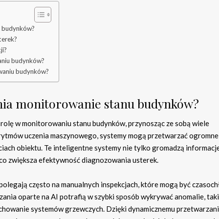
nu budynków?
terek?
ji?
waniu budynków?
owaniu budynków?
ienia monitorowanie stanu budynków?
ą rolę w monitorowaniu stanu budynków, przynosząc ze sobą wiele
orytmów uczenia maszynowego, systemy mogą przetwarzać ogromne 
ach obiektu. Te inteligentne systemy nie tylko gromadzą informacje
ąco zwiększa efektywność diagnozowania usterek.
legają często na manualnych inspekcjach, które mogą być czasoch
zania oparte na AI potrafią w szybki sposób wykrywać anomalie, taki
zachowanie systemów grzewczych. Dzięki dynamicznemu przetwarzan