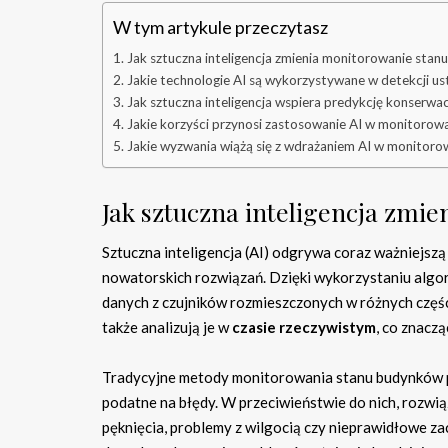
W tym artykule przeczytasz
Jak sztuczna inteligencja zmienia monitorowanie sta
Jakie technologie AI są wykorzystywane w detekcji us
Jak sztuczna inteligencja wspiera predykcję konserwac
Jakie korzyści przynosi zastosowanie AI w monitoro
Jakie wyzwania wiążą się z wdrażaniem AI w monitor
Jak sztuczna inteligencja zm
Sztuczna inteligencja (AI) odgrywa coraz ważniejsz
nowatorskich rozwiązań. Dzięki wykorzystaniu alg
danych z czujników rozmieszczonych w różnych części
także analizują je w
czasie rzeczywistym
, co znacz
Tradycyjne metody monitorowania stanu budynków po
podatne na błędy. W przeciwieństwie do nich, rozwią
pęknięcia, problemy z wilgocią czy nieprawidłowe 