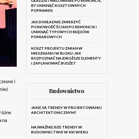
GŁADZIE I MALOWANIE PO REMONCIE,
BY UNIKNĄĆ KOSZTOWNYCH
POPRAWEK
JAK DOKŁADNIE ZMIERZYĆ
PIONOWOŚĆ ŚCIAN PO REMONCIE I
UNIKNĄĆ TYPOWYCH BŁĘDÓW
POMIAROWYCH
KOSZT PROJEKTU ZMIAN W
MIESZKANIU W BLOKU: JAK
ROZPOZNAĆ NAJDROŻSZE ELEMENTY
I ZAPLANOWAĆ BUDŻET
czesne i
nież
Budownictwo
JAKIE SĄ TRENDY W PROJEKTOWANIU
 różne
ARCHITEKTONICZNYM?
a na
NAJWAŻNIEJSZE TRENDY W
BUDOWNICTWIE W XXI WIEKU