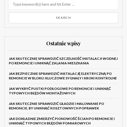
Ostatnie wpisy
JAK SKUTECZNIE SPRAWDZIĆ SZCZELNOŚĆ INSTALACJI WODNEJ
PO REMONCIE I UNIKNĄĆ ZALANIA MIESZKANIA
JAK BEZPIECZNIE SPRAWDZIĆ INSTALACJĘ ELEKTRYCZNĄ PO
REMONCIE W BLOKU: KLUCZOWE SYGNAŁY I KROKI KONTROLNE
JAK WYKRYĆ PUSTKI PODŁOGOWE PO REMONCIE I UNIKNĄĆ
TYPOWYCH BŁĘDÓW MONTAŻOWYCH
JAK SKUTECZNIE SPRAWDZIĆ GŁADZIE I MALOWANIE PO
REMONCIE, BY UNIKNĄĆ KOSZTOWNYCH POPRAWEK
JAK DOKŁADNIE ZMIERZYĆ PIONOWOŚĆ ŚCIAN PO REMONCIE I
UNIKNĄĆ TYPOWYCH BŁĘDÓW POMIAROWYCH