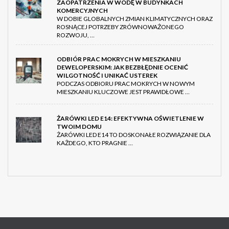
ZAOPATRZENIA W WODĘ W BUDYNKACH
KOMERCYJNYCH
W DOBIE GLOBALNYCH ZMIAN KLIMATYCZNYCH ORAZ
ROSNĄCEJ POTRZEBY ZRÓWNOWAŻONEGO
ROZWOJU, …
ODBIÓR PRAC MOKRYCH W MIESZKANIU
DEWELOPERSKIM: JAK BEZBŁĘDNIE OCENIĆ
WILGOTNOŚĆ I UNIKAĆ USTEREK
PODCZAS ODBIORU PRAC MOKRYCH W NOWYM
MIESZKANIU KLUCZOWE JEST PRAWIDŁOWE …
ŻARÓWKI LED E14: EFEKTYWNA OŚWIETLENIE W
TWOIM DOMU
ŻARÓWKI LED E14 TO DOSKONAŁE ROZWIĄZANIE DLA
KAŻDEGO, KTO PRAGNIE …