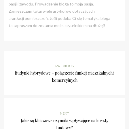
pasji i zawodu. Prowadzenie bloga to moja pasja.
Zamieszczam tutaj wiele artykułów dotyczących
aranżacji pomieszczeń. Jeśli podoba Ci się tematyka bloga
to zapraszam do zostania moim czytelnikiem na dłużej!
PREVIOUS
Budynki hybrydowe – połączenie funkcji mieszkalnych i
komercyjnych
NEXT
Jakie są kluczowe czynniki wpływające na koszty
budowy?