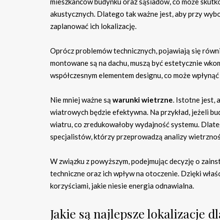
mieszkańców budynku oraz sąsiadów, co może skut
akustycznych. Dlatego tak ważne jest, aby przy wyb
zaplanować ich lokalizację.
Oprócz problemów technicznych, pojawiają się równ
montowane są na dachu, muszą być estetycznie wkom
współczesnym elementem designu, co może wpłynąć 
Nie mniej ważne są
warunki wietrzne
. Istotne jest,
wiatrowych będzie efektywna. Na przykład, jeżeli b
wiatru, co zredukowałoby wydajność systemu. Dlatego
specjalistów, którzy przeprowadzą analizy wietrzn
W związku z powyższym, podejmując decyzję o zains
techniczne oraz ich wpływ na otoczenie. Dzięki wła
korzyściami, jakie niesie energia odnawialna.
Jakie są najlepsze lokalizacje