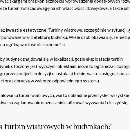
kować skargami oraz koniecznością wprowadzenia dodatkowych rozw
orze turbin zwracać uwagę na ich właściwości dźwiękowe, a także um
ież
kwestie estetyczne
. Turbiny wiatrowe, szczególnie w sytuacji, 
ponowane w architekturę budynku. Wiele osób obawia się, że nie b
na ogólną wartość nieruchomości.
 aby budynek znajdował się w lokalizacji, gdzie eksploatacja turbin
udynek otoczony jest wyższymi obiektami, może to ograniczać dostęp
 przed podjęciem decyzji o instalacji turbin, warto zasięgnąć pora
ości oraz doradzą w wyborze odpowiedniego systemu.
talowaniu turbin wiatrowych, warto dokładnie przemyśleć wszystkie
ściwemu zaplanowaniu można zminimalizować wyzwania i cieszyć się
 dla turbin wiatrowych w budynkach?