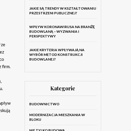
JAKIE SĄ TRENDY W KSZTAŁTOWANIU
PRZESTRZENI PUBLICZNEJ?
WPŁYW KORONAWIRUSA NA BRANŻĘ
BUDOWLANĄ – WYZWANIA I
PERSPEKTYWY
rze
JAKIE KRYTERIA WPŁYWAJĄ NA
zez
WYBÓR METOD KONSTRUKCJI
 co
BUDOWLANEJ?
 firm.
,
Kategorie
u.
wpływ
BUDOWNICTWO
yskują
MODERNIZACJA MIESZKANIA W
BLOKU
NIE TYLKO BUDOWA