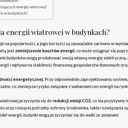
w budynkach?
stujących energię wiatrową?
wych w budynkach?
nia energii wiatrowej w budynkach?
je na popularności, a jego korzyści są zauważalne zarówno w wymia
etą jest
zmniejszenie kosztów energii
, co może osiągnąć się popr
ciele budynków mogą produkować swoją własną energię elektryczną,
rgii i wpływa na stabilność finansową gospodarstw domowych oraz
eżności energetycznej
. Przy odpowiednim zaprojektowaniu systemu
alne, co zmniejsza ryzyko związane z wahaniami cen energii na rynk
wiatrowej przyczynia się do
redukcji emisji CO2
, co ma pozytywny 
atu oraz rosnącej potrzeby ochrony środowiska, takie rozwiązania z
deł energii, budynki mogą przyczyniać się do walki ze zmianami