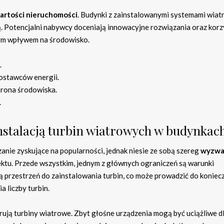
artości nieruchomości
. Budynki z zainstalowanymi systemami wia
. Potencjalni nabywcy doceniają innowacyjne rozwiązania oraz korz
zym wpływem na środowisko.
.
ostawców energii.
hrona środowiska.
.
instalacją turbin wiatrowych w budynkac
anie zyskujące na popularności, jednak niesie ze sobą szereg
wyzw
ktu. Przede wszystkim, jednym z głównych ograniczeń są warunki
ą przestrzeń do zainstalowania turbin, co może prowadzić do koniec
 liczby turbin.
erują turbiny wiatrowe. Zbyt głośne urządzenia mogą być uciążliwe d