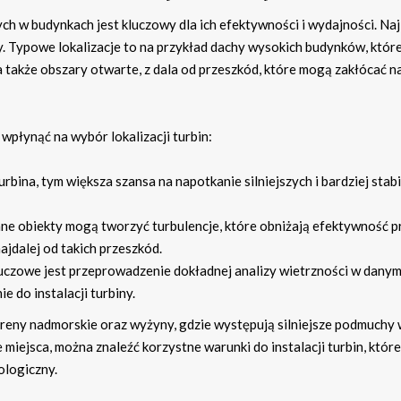
ch w budynkach jest kluczowy dla ich efektywności i wydajności. Na
try. Typowe lokalizacje to na przykład dachy wysokich budynków, któr
a także obszary otwarte, z dala od przeszkód, które mogą zakłócać n
płynąć na wybór lokalizacji turbin:
bina, tym większa szansa na napotkanie silniejszych i bardziej stab
nne obiekty mogą tworzyć turbulencje, które obniżają efektywność p
najdalej od takich przeszkód.
uczowe jest przeprowadzenie dokładnej analizy wietrzności w dany
e do instalacji turbiny.
tereny nadmorskie oraz wyżyny, gdzie występują silniejsze podmuchy 
iejsca, można znaleźć korzystne warunki do instalacji turbin, któr
ologiczny.