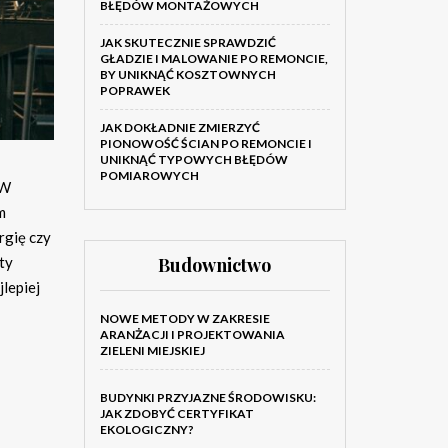
BŁĘDÓW MONTAŻOWYCH
JAK SKUTECZNIE SPRAWDZIĆ
GŁADZIE I MALOWANIE PO REMONCIE,
BY UNIKNĄĆ KOSZTOWNYCH
POPRAWEK
JAK DOKŁADNIE ZMIERZYĆ
PIONOWOŚĆ ŚCIAN PO REMONCIE I
UNIKNĄĆ TYPOWYCH BŁĘDÓW
POMIAROWYCH
 W
m
rgię czy
ty
Budownictwo
lepiej
NOWE METODY W ZAKRESIE
ARANŻACJI I PROJEKTOWANIA
ZIELENI MIEJSKIEJ
BUDYNKI PRZYJAZNE ŚRODOWISKU:
JAK ZDOBYĆ CERTYFIKAT
EKOLOGICZNY?