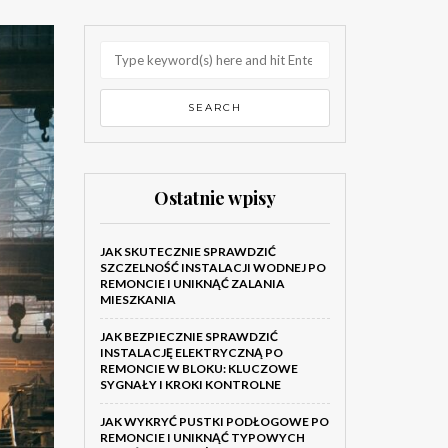
Ostatnie wpisy
JAK SKUTECZNIE SPRAWDZIĆ
SZCZELNOŚĆ INSTALACJI WODNEJ PO
REMONCIE I UNIKNĄĆ ZALANIA
MIESZKANIA
JAK BEZPIECZNIE SPRAWDZIĆ
INSTALACJĘ ELEKTRYCZNĄ PO
REMONCIE W BLOKU: KLUCZOWE
SYGNAŁY I KROKI KONTROLNE
JAK WYKRYĆ PUSTKI PODŁOGOWE PO
REMONCIE I UNIKNĄĆ TYPOWYCH