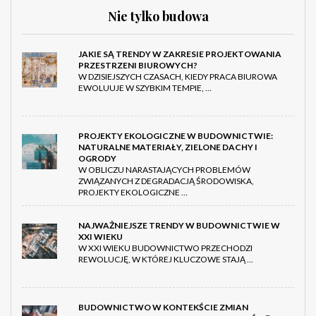
Nie tylko budowa
JAKIE SĄ TRENDY W ZAKRESIE PROJEKTOWANIA
PRZESTRZENI BIUROWYCH?
W DZISIEJSZYCH CZASACH, KIEDY PRACA BIUROWA
EWOLUUJE W SZYBKIM TEMPIE, …
PROJEKTY EKOLOGICZNE W BUDOWNICTWIE:
NATURALNE MATERIAŁY, ZIELONE DACHY I
OGRODY
W OBLICZU NARASTAJĄCYCH PROBLEMÓW
ZWIĄZANYCH Z DEGRADACJĄ ŚRODOWISKA,
PROJEKTY EKOLOGICZNE …
NAJWAŻNIEJSZE TRENDY W BUDOWNICTWIE W
XXI WIEKU
W XXI WIEKU BUDOWNICTWO PRZECHODZI
REWOLUCJĘ, W KTÓREJ KLUCZOWE STAJĄ …
BUDOWNICTWO W KONTEKŚCIE ZMIAN