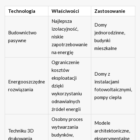
Technologia
Właściwości
Zastosowanie
Najlepsza
Domy
izolacyjność,
Budownictwo
jednorodzinne,
niskie
pasywne
budynki
zapotrzebowanie
mieszkalne
na energię
Ograniczenie
kosztów
Domy z
eksploatacji
Energooszczędne
instalacjami
dzięki
rozwiązania
fotowoltaicznymi,
wykorzystaniu
pompy ciepła
odnawialnych
źródeł energii
Osobny proces
Modele
wytwarzania
Techniku 3D
architektoniczne,
budynków,
drukowania
eksperymentalne