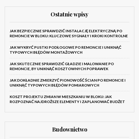
Ostatnie wpisy
JAK BEZPIECZNIE SPRAWDZIĆ INSTALACJĘ ELEKTRYCZNĄ PO
REMONCIE W BLOKU: KLUCZOWE SYGNAŁY I KROKI KONTROLNE
JAK WYKRYĆ PUSTKI PODŁOGOWE PO REMONCIE I UNIKNĄĆ
TYPOWYCH BŁĘDÓW MONTAŻOWYCH
JAK SKUTECZNIE SPRAWDZIĆ GŁADZIE I MALOWANIE PO
REMONCIE, BY UNIKNĄĆ KOSZTOWNYCH POPRAWEK
JAK DOKŁADNIE ZMIERZYĆ PIONOWOŚĆ ŚCIAN PO REMONCIE I
UNIKNĄĆ TYPOWYCH BŁĘDÓW POMIAROWYCH
KOSZT PROJEKTU ZMIAN W MIESZKANIU W BLOKU: JAK
ROZPOZNAĆ NAJDROŻSZE ELEMENTY I ZAPLANOWAĆ BUDŻET
Budownictwo