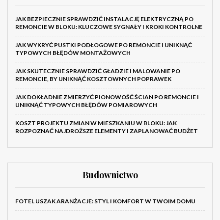
JAK BEZPIECZNIE SPRAWDZIĆ INSTALACJĘ ELEKTRYCZNĄ PO
REMONCIE W BLOKU: KLUCZOWE SYGNAŁY I KROKI KONTROLNE
JAK WYKRYĆ PUSTKI PODŁOGOWE PO REMONCIE I UNIKNĄĆ
TYPOWYCH BŁĘDÓW MONTAŻOWYCH
JAK SKUTECZNIE SPRAWDZIĆ GŁADZIE I MALOWANIE PO
REMONCIE, BY UNIKNĄĆ KOSZTOWNYCH POPRAWEK
JAK DOKŁADNIE ZMIERZYĆ PIONOWOŚĆ ŚCIAN PO REMONCIE I
UNIKNĄĆ TYPOWYCH BŁĘDÓW POMIAROWYCH
KOSZT PROJEKTU ZMIAN W MIESZKANIU W BLOKU: JAK
ROZPOZNAĆ NAJDROŻSZE ELEMENTY I ZAPLANOWAĆ BUDŻET
Budownictwo
FOTEL USZAK ARANŻACJE: STYL I KOMFORT W TWOIM DOMU