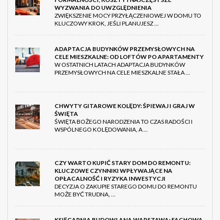
WYZWANIA DO UWZGLĘDNIENIA
ZWIĘKSZENIE MOCY PRZYŁĄCZENIOWEJ W DOMU TO
KLUCZOWY KROK, JEŚLI PLANUJESZ …
ADAPTACJA BUDYNKÓW PRZEMYSŁOWYCH NA
CELE MIESZKALNE: OD LOFTÓW PO APARTAMENTY
W OSTATNICH LATACH ADAPTACJA BUDYNKÓW
PRZEMYSŁOWYCH NA CELE MIESZKALNE STAŁA …
CHWYTY GITAROWE KOLĘDY: ŚPIEWAJ I GRAJ W
ŚWIĘTA
ŚWIĘTA BOŻEGO NARODZENIA TO CZAS RADOŚCI I
WSPÓLNEGO KOLĘDOWANIA, A …
CZY WARTO KUPIĆ STARY DOM DO REMONTU:
KLUCZOWE CZYNNIKI WPŁYWAJĄCE NA
OPŁACALNOŚĆ I RYZYKA INWESTYCJI
DECYZJA O ZAKUPIE STAREGO DOMU DO REMONTU
MOŻE BYĆ TRUDNA, …
KSIĘGARNIA BUDOWLANA WARSZAWA: FACHOWA