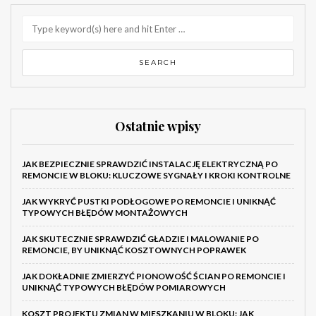
Ostatnie wpisy
JAK BEZPIECZNIE SPRAWDZIĆ INSTALACJĘ ELEKTRYCZNĄ PO
REMONCIE W BLOKU: KLUCZOWE SYGNAŁY I KROKI KONTROLNE
JAK WYKRYĆ PUSTKI PODŁOGOWE PO REMONCIE I UNIKNĄĆ
TYPOWYCH BŁĘDÓW MONTAŻOWYCH
JAK SKUTECZNIE SPRAWDZIĆ GŁADZIE I MALOWANIE PO
REMONCIE, BY UNIKNĄĆ KOSZTOWNYCH POPRAWEK
JAK DOKŁADNIE ZMIERZYĆ PIONOWOŚĆ ŚCIAN PO REMONCIE I
UNIKNĄĆ TYPOWYCH BŁĘDÓW POMIAROWYCH
KOSZT PROJEKTU ZMIAN W MIESZKANIU W BLOKU: JAK