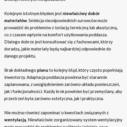
Kolejnym istotnym błędem jest
niewłaściwy dobór
materiałów
. Selekcja nieodpowiednich surowców może
prowadzić do problemów z izolacją termiczną lub akustyczną,
co z czasem wpłynie na komfort użytkowania poddasza.
Dlatego dobrze jest konsultować się z fachowcami, którzy
doradzą, jakie materiały będą najbardziej odpowiednie do
danego projektu.
Brak dokładnego
planu
to kolejny błąd, który często popełniają
inwestorzy. Adaptacja poddasza powinna być starannie
zaplanowana, z uwzględnieniem zarówno układu pomieszczeń,
jak i funkcjonalności. Każdy krok powinien być przemyślany, aby
przestrzeń była zarówno estetyczna, jak i praktyczna.
Nie można również zapominać o kwestiach związanych z
wentylacją
. Niewłaściwie zorganizowany system wentylacyjny
może prowadzić do problemów z wilgocią i pleśnią, co w