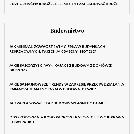
ROZPOZNAĆ NAJDROŻSZE ELEMENTY I ZAPLANOWAĆ BUDŻET
Budownictwo
JAK MINIMALIZOWAĆ STRATY CIEPŁA W BUDYNKACH
REKREACYJNYCH, TAKICH JAK BASENY I HOTELE?
JAKIE SĄ KORZYŚCI WYNIKAJĄCE Z BUDOWY Z DOMÓW Z
DREWNA?
JAKIE SĄ NAJNOWSZE TRENDY W ZAKRESIE PRZECIWDZIAŁANIA
ZMIANOM KLIMATYCZNYM W BUDOWNICTWIE?
JAK ZAPLANOWAĆ ETAP BUDOWY WŁASNEGO DOMU?
ODSZKODOWANIA POWYPADKOWE KATOWICE: TWOJE PRAWA
PO WYPADKU