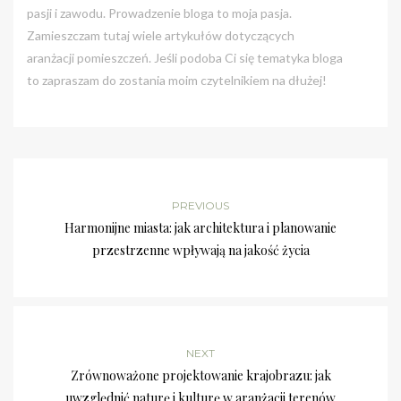
pasji i zawodu. Prowadzenie bloga to moja pasja.
Zamieszczam tutaj wiele artykułów dotyczących
aranżacji pomieszczeń. Jeśli podoba Ci się tematyka bloga
to zapraszam do zostania moim czytelnikiem na dłużej!
PREVIOUS
Harmonijne miasta: jak architektura i planowanie
przestrzenne wpływają na jakość życia
NEXT
Zrównoważone projektowanie krajobrazu: jak
uwzględnić naturę i kulturę w aranżacji terenów