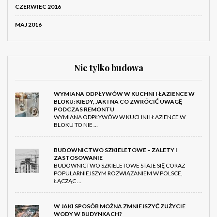
CZERWIEC 2016
MAJ 2016
Nie tylko budowa
WYMIANA ODPŁYWÓW W KUCHNI I ŁAZIENCE W
BLOKU: KIEDY, JAK I NA CO ZWRÓCIĆ UWAGĘ
PODCZAS REMONTU
WYMIANA ODPŁYWÓW W KUCHNI I ŁAZIENCE W
BLOKU TO NIE …
BUDOWNICTWO SZKIELETOWE – ZALETY I
ZASTOSOWANIE
BUDOWNICTWO SZKIELETOWE STAJE SIĘ CORAZ
POPULARNIEJSZYM ROZWIĄZANIEM W POLSCE,
ŁĄCZĄC …
W JAKI SPOSÓB MOŻNA ZMNIEJSZYĆ ZUŻYCIE
WODY W BUDYNKACH?